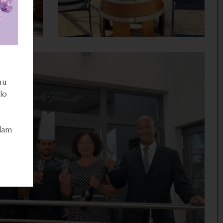
hu
lo
t
 Ham