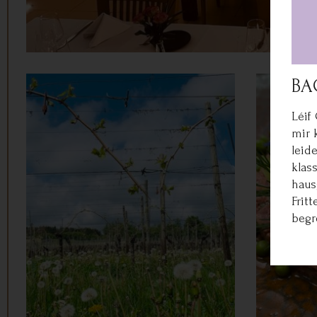
BA
Léif
mir 
leid
klas
haus
Frit
begr