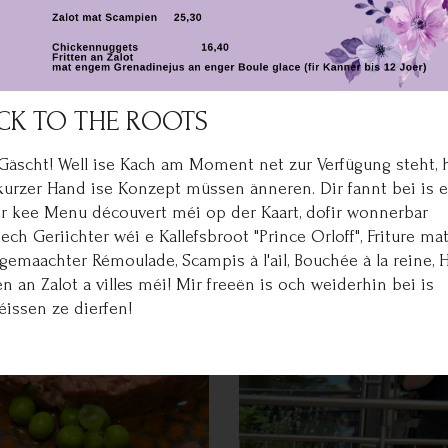
CK TO THE ROOTS
 Gäscht! Well ise Kach am Moment net zur Verfügung steht, 
kurzer Hand ise Konzept müssen änneren. Dir fannt bei is e
er kee Menu découvert méi op der Kaart, dofir wonnerbar
sech Geriichter wéi e Kallefsbroot "Prince Orloff", Friture ma
gemaachter Rémoulade, Scampis à l'ail, Bouchée à la reine,
ten an Zalot a villes méi! Mir freeën is och weiderhin bei is
éissen ze dierfen!