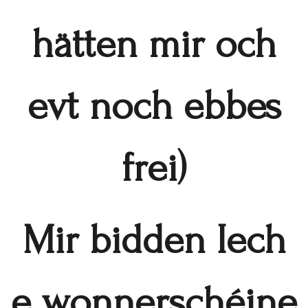
hätten mir och
evt noch ebbes
frei)
Mir bidden Iech
e wonnerschéine