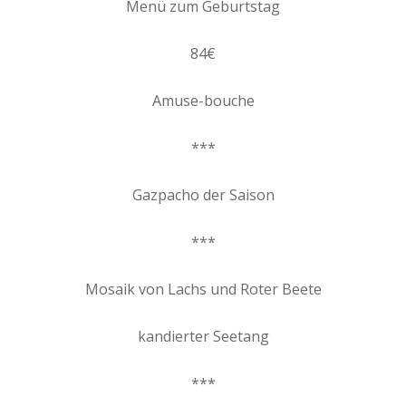
Menü zum Geburtstag
84€
Amuse-bouche
***
Gazpacho der Saison
***
Mosaik von Lachs und Roter Beete
kandierter Seetang
***