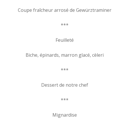
Coupe fraîcheur arrosé de Gewürztraminer
***
Feuilleté
Biche, épinards, marron glacé, cèleri
***
Dessert de notre chef
***
Mignardise