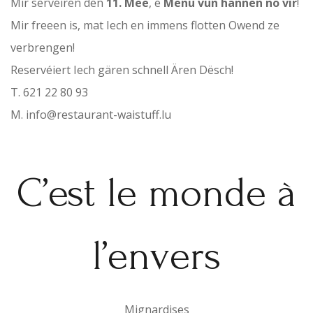
Mir servéiren den
11. Mee
, e
Menu vun hannen no vir
!
Mir freeen is, mat Iech en immens flotten Owend ze
verbrengen!
Reservéiert Iech gären schnell Ären Dësch!
T. 621 22 80 93
M. info@restaurant-waistuff.lu
https://www.restaurant-waistuff.lu/kontakt
C’est le monde à
l’envers
Mignardises