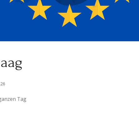
daag
026
n ganzen Tag