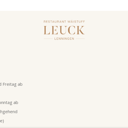
 Freitag ab
onntag ab
rchgehend
e)