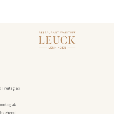
 Freitag ab
onntag ab
rchgehend