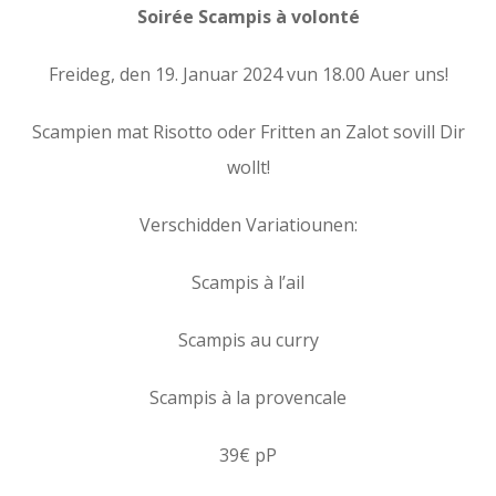
Soirée Scampis à volonté
Freideg, den 19. Januar 2024 vun 18.00 Auer uns!
Scampien mat Risotto oder Fritten an Zalot sovill Dir
wollt!
Verschidden Variatiounen:
Scampis à l’ail
Scampis au curry
Scampis à la provencale
39€ pP